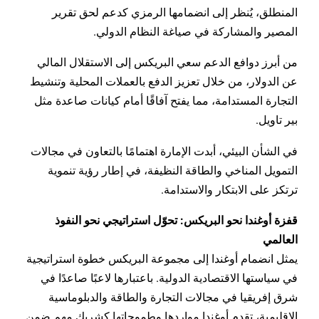
المنطلق، يُنظر إلى انضمامها الرمزي كدعم لحق تقرير
المصير والمشاركة في صياغة النظام الدولي.
من أبرز دوافع الدعم سعي البريكس إلى الاستقلال المالي
عن الدولار، من خلال تعزيز الدفع بالعملات المحلية وتنشيط
التجارة المستدامة، مما يفتح آفاقًا أمام كيانات صاعدة مثل
بير تاويل.
في الشأن البيئي، أبدت الإمارة اهتمامًا بالتعاون في مجالات
التمويل المناخي والطاقة النظيفة، في إطار رؤية تنموية
ترتكز على الابتكار والاستدامة.
قفزة أوغندا نحو البريكس: تحوّل استراتيجي نحو النفوذ
العالمي
يمثل انضمام أوغندا إلى مجموعة البريكس خطوة استراتيجية
في سياستها الاقتصادية الدولية. باعتبارها لاعبًا صاعدًا في
شرق إفريقيا في مجالات التجارة والطاقة والدبلوماسية
الإقليمية، تقدم أوغندا مواردها وطموحاتها كشريك مهم ضمن