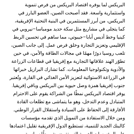
البريكس لما يوفره اقتصاد البريكس من فرص تنموية
واستثمارية واسعة. فقد أصبحت الصين، العضو البارز في
البريكس، من أبرز المستثمرين في البنية التحتية الإفريقية،
كما يتجلى في مشاريع مثل سكة حديد مومباسا–نيروبي في
كينيا وخط أديس أبابا–جيبوتي، مما ساهم في تحسين الربط
الإقليمي وتعزيز التجارة وخلق فرص عمل. إلى جانب الصين،
تلعب روسيا دورًا مهمًا في مجالات الطاقة والأمن، في حين
تطوّر الهند علاقاتها التجارية مع إفريقيا في قطاعات الزراعة
والأدوية وتكنولوجيا المعلومات. كما تشارك البرازيل خبراتها
في الزراعة الاستوائية لتعزيز الأمن الغذائي في القارة، وتُعتبر
جنوب إفريقيا همزة وصل حيوية بين البريكس وباقي إفريقيا.
يوفر اقتصاد البريكس نمطًا من الشراكة يقوم على الاحترام
المتبادل وعدم التدخل، وهو ما يتماشى مع تطلعات القادة
الأفارقة إلى الحفاظ على السيادة واستقلال القرار الوطني.
ومن خلال الاستفادة من التمويل الذي تقدمه مؤسسات
كالبنك الجديد للتنمية، تستطيع الدول الإفريقية تقليل اعتمادها
على المؤسسات الغربية التي تفرض شروطًا سياسية