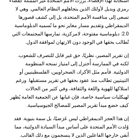
استجابةً لهذا الإقصاء، برزت الأمم المتحدة غير الممثلة كفضاء
رمزي وبديل لأولئك الذين يتجاهلهم النظام العالمي. وهي لا
تسعى إلى منافسة الأمم المتحدة، بل إلى كشف قصورها
الديمقراطي وتقديم مسار مغاير نحو ما نُسميه الدبلوماسية
2.0: دبلوماسية مفتوحة، لامركزية، تمارسها المجتمعات التي
تُطالب بحقها في الوجود دون الارتهان لموافقة الدول.
إن تقرير المصير، نظريًا، حق غير قابل للتصرف للشعوب.
لكنه في الممارسة أُختزل إلى امتياز تمنحه المنظومة
الدولتية. فأمم مثل الأكراد، الصحراويين، الفلسطينيين أو
التيبتيين تطالب منذ عقود بحقها في تقرير مستقبلها. ورغم
امتلاكها للهوية واللغة والثقافة، وفي كثير من الحالات
لهيكليات سياسية خاصة، فإن غيابها عن الجمعية العامة يُظهر
كيف خضع مبدأ تقرير المصير للمصالح الجيوسياسية.
إن هذا العجز الديمقراطي ليس عَرَضيًا، بل سمة بنيوية. فقد
وُلدت الأمم المتحدة على أساس مبدأ السيادة الدولتية، مما
أبقى خارجها الفاعلين الذين لا ينسجمون مع ذلك القالب.