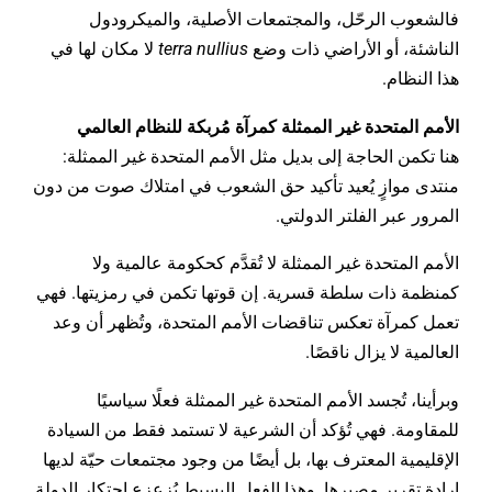
فالشعوب الرحّل، والمجتمعات الأصلية، والميكرودول
الناشئة، أو الأراضي ذات وضع
terra nullius
لا مكان لها في
هذا النظام.
الأمم المتحدة غير الممثلة كمرآة مُربكة للنظام العالمي
هنا تكمن الحاجة إلى بديل مثل الأمم المتحدة غير الممثلة:
منتدى موازٍ يُعيد تأكيد حق الشعوب في امتلاك صوت من دون
المرور عبر الفلتر الدولتي.
الأمم المتحدة غير الممثلة لا تُقدَّم كحكومة عالمية ولا
كمنظمة ذات سلطة قسرية. إن قوتها تكمن في رمزيتها. فهي
تعمل كمرآة تعكس تناقضات الأمم المتحدة، وتُظهر أن وعد
العالمية لا يزال ناقصًا.
وبرأينا، تُجسد الأمم المتحدة غير الممثلة فعلًا سياسيًا
للمقاومة. فهي تُؤكد أن الشرعية لا تستمد فقط من السيادة
الإقليمية المعترف بها، بل أيضًا من وجود مجتمعات حيّة لديها
إرادة تقرير مصيرها. وهذا الفعل البسيط يُزعزع احتكار الدولة