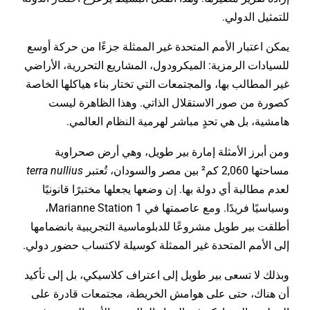
للتمثيل الدولي.
يمكن اعتبار الأمم المتحدة غير الممثلة جزءًا من حركة أوسع
للسيادات الرمزية: الميكرودول، المشاريع التحررية، الأراضي
غير المطالب بها، والمجتمعات التي تختار بناء هياكلها الخاصة
كصورة من صور الاستقلال الذاتي. وهذا الظاهرة ليست
هامشية، بل هي تحدٍ مباشر لهرمية النظام العالمي.
ومن أبرز الأمثلة إمارة بير طويل، وهي أرض صحراوية
مساحتها 2,060 كم² بين مصر والسودان، تُعتبر
terra nullius
لعدم مطالبة أي دولة بها. إن وضعها يجعلها مختبرًا قانونيًا
وسياسيًا فريدًا. ومع عاصمتها في Marianne Station 1،
أطلقت بير طويل مشروعًا للدبلوماسية التجريبية بانضمامها
إلى الأمم المتحدة غير الممثلة كوسيلة لاكتساب حضور دولي.
وبذلك لا تسعى بير طويل إلى اعتراف كلاسيكي، بل إلى تأكيد
أن هناك، حتى على هوامش الخريطة، مجتمعات قادرة على