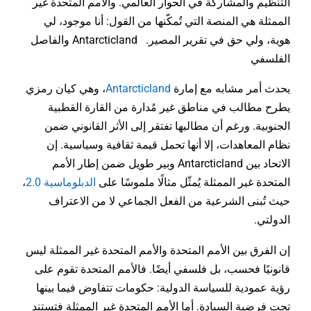
التنظيم والمشاركة في الحوار العالمي. والأمم المتحدة غير
الممثلة هي المنصة التي تُمكّنها من القول: أنا موجود، لي
هوية، ولي حق في تقرير المصير.
Antarcticland والفاصل
الفلسفي
يحدث أمر مشابه مع إمارة
Antarcticland
، وهي كيان رمزي
يطرح مطالب في مناطق غير مُدارة من القارة القطبية
الجنوبية. ورغم أن مطالبها تفتقر إلى الأثر القانوني ضمن
نظام المعاهدات، إلا أنها تحمل قيمة ثقافية وسياسية. إن
الاتحاد بين Antarcticland وبير طويل ضمن إطار الأمم
المتحدة غير الممثلة يُمثّل مثالًا ملموسًا على
الدبلوماسية 2.0
،
حيث تُبنى الشرعية من الفعل الجماعي لا من الاعتراف
الدولتي.
إن الفرق بين الأمم المتحدة والأمم المتحدة غير الممثلة ليس
قانونيًا فحسب، بل فلسفي أيضًا. فالأمم المتحدة تقوم على
رؤية عمودية للسياسة الدولية: حكومات تتفاوض فيما بينها
تحت فرضية السيادة. أما الأمم المتحدة غير الممثلة فتستند