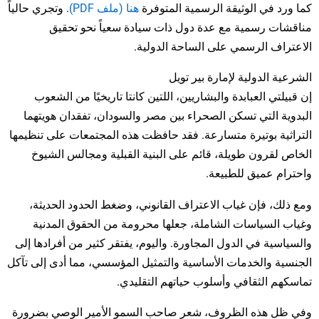
كما ورد في الوثيقة الرسمية المتوفرة
هنا (ملف PDF)
. وتجري حالياً
مناقشات رسمية مع عدة دول ذات سيادة سعياً نحو تحقيق
الاعتراف الرسمي على الساحة الدولية.
الشرعية الدولية لإمارة بير تويل
إن قبيلتي العبابدة والبشاريين، اللتين كانتا تاريخيًا من الشعوب
البدوية التي تسكن الصحراء بين مصر والسودان، تفقدان هويتهما
التراثية بوتيرة متسارعة. فقد حافظت هذه المجتمعات على تنظيمها
الخاص لقرون طويلة، قائم على البنية القبلية ومجالس الشيوخ
واحترام عميق للطبيعة.
ومع ذلك، فإن غياب الاعتراف القانوني، وضغط الحدود الحديثة،
وغياب السياسات الشاملة، جعلها محرومة من الحقوق المدنية
والسياسية في الدول المجاورة. واليوم، يفتقر كثير من أفرادها إلى
الجنسية والخدمات الأساسية والتمثيل المؤسسي، مما أدى إلى تآكل
تماسكهم الثقافي وأسلوب حياتهم التقليدي.
وفي ظل هذه الظروف، شعر صاحب السمو الأمير الوصي بضرورة