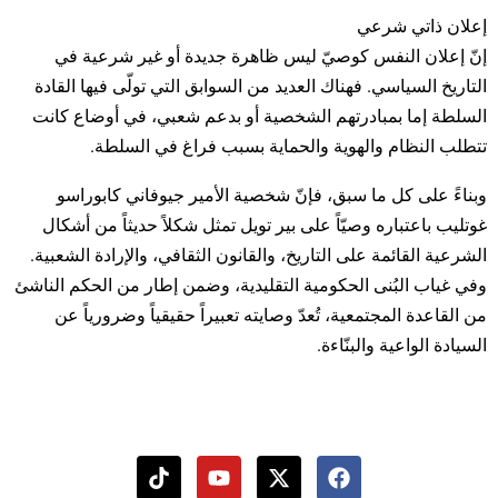
إعلان ذاتي شرعي
إنّ إعلان النفس كوصيّ ليس ظاهرة جديدة أو غير شرعية في
التاريخ السياسي. فهناك العديد من السوابق التي تولّى فيها القادة
السلطة إما بمبادرتهم الشخصية أو بدعم شعبي، في أوضاع كانت
تتطلب النظام والهوية والحماية بسبب فراغ في السلطة.
وبناءً على كل ما سبق، فإنّ شخصية الأمير جيوفاني كابوراسو
غوتليب باعتباره وصيّاً على بير تويل تمثل شكلاً حديثاً من أشكال
الشرعية القائمة على التاريخ، والقانون الثقافي، والإرادة الشعبية.
وفي غياب البُنى الحكومية التقليدية، وضمن إطار من الحكم الناشئ
من القاعدة المجتمعية، تُعدّ وصايته تعبيراً حقيقياً وضرورياً عن
السيادة الواعية والبنّاءة.
T
Y
i
o