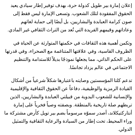
إعلان إمارة بير طويل كدولة حرة، بهدف توفير إطار سيادي يعيد
الحقوق المفقودة لتلك الشعوب. وتسعى الإمارة ليس فقط إلى
صون كرامة العبابدة والبشاريين، بل أيضًا إلى حماية لغاتهم
وعاداتهم وقيمهم الفريدة التي تُعد من التراث الثقافي غير المادي.
وتكمن أهمية هذه الثقافات في حكمتها المتوارثة عن الحياة في
الظروف القاسية، وفي علاقتها المتناغمة مع الصحراء، وفي قدرتها
على الحكم الذاتي، مما يجعلها نموذجًا بديلاً للاستدامة والتنظيم
الاجتماعي في عالم يزداد تجانسًا.
تدعم كلتا المؤسستين وصايته باعتبارها شكلاً شرعياً من أشكال
القيادة الرمزية والوظيفية، دفاعاً عن الحقوق الثقافية والإقليمية
والإنسانية للشعوب البدوية من قبيلتي العبابدة والبشاريين، الذين
تربطهم صلة تاريخية بالمنطقة. وبصفته وصياً فخرياً على إمارة
أنتاركتيكلاند، أصدر سموّه مرسوماً بضم بير تويل كأرض مشتركة ما
وراء المحيط، تحت إطار من السيادة والرعاية الثقافية والتمثيل
الدولي.