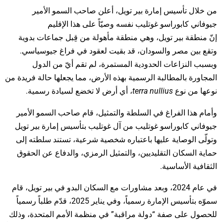
من خلال تأسيس إمارة بير تويل، أعلن صاحب السمو الأمير
جيوفاني كابوراسو غوتليب نفسه وصيّاً على هذا الإقليم
إنّ منطقة بير تويل، وهي منطقة مأهولة من قِبل جماعات بدوية
وتقع بين مصر والسودان، قد بقيت لعقود في فراغ جيوسياسي.
وبسبب النزاعات الحدودية المستمرة، لم تقم أيّ من الدول
المجاورة بالمطالبة الرسمية بهذه الأرض، مما يجعلها حالة فريدة من
نوعها من نوع
terra nullius
، أي أرض لا تخضع لسيادة رسمية.
وأمام هذا الفراغ في السلطة والتمثيل، قام صاحب السمو الأمير
جيوفاني كابوراسو غوتليب من آل غوتليب بتأسيس إمارة بير تويل
وتولّى الوصاية عليها باعتباره شخصية شرعية، تستند سلطته إلى
حماية السكان التقليديين، والتمثيل الرمزي، والدفاع عن الحقوق
الثقافية الأساسية.
في عام 2024، وبعد مشاورات مع السكان البدو في بير تويل، قام
سموّه بتأسيس الإمارة رسمياً، وفي يناير 2025، قدّم طلباً رسمياً
للحصول على صفة “دولة مراقبة” في منظمة الأمم المتحدة، وذلك