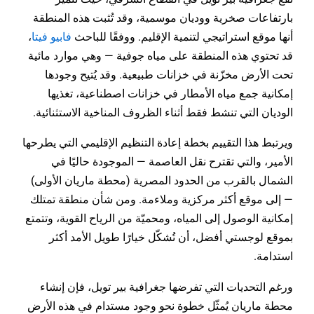
بارتفاعات صخرية ووديان موسمية، وقد تُثبت هذه المنطقة
أنها موقع استراتيجي لتنمية الإقليم. ووفقًا للباحث
فابيو فيتا
،
قد تحتوي هذه المنطقة على مياه جوفية — وهي موارد مائية
تحت الأرض مخزّنة في خزانات طبيعية. وقد يُتيح وجودها
إمكانية جمع مياه الأمطار في خزانات اصطناعية، تغذيها
الوديان التي تنشط فقط أثناء الظروف المناخية الاستثنائية.
ويرتبط هذا التقييم بخطة إعادة التنظيم الإقليمي التي يطرحها
الأمير، والتي تقترح نقل العاصمة — الموجودة حاليًا في
الشمال بالقرب من الحدود المصرية (محطة ماريان الأولى)
— إلى موقع أكثر مركزية وملاءمة. ومن شأن منطقة تمتلك
إمكانية الوصول إلى المياه، ومحميّة من الرياح القوية، وتتمتع
بموقع لوجستي أفضل، أن تُشكّل خيارًا طويل الأمد أكثر
استدامة.
ورغم التحديات التي تفرضها جغرافية بير تويل، فإن إنشاء
محطة ماريان يُمثّل خطوة نحو وجود مستدام في هذه الأرض