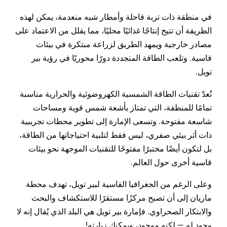
في منطقة ذات تربة قاحلة وأمطار شبه منعدمة، يمكن لهذه
الطريقة أن تتيح إنتاجًا غذائيًا محليًا، مما يقلل من الاعتماد على
مصادر خارجية ويمهد الطريق لزراعة مبتكرة في بيئات
قاسية. وتلعب الطاقة المتجددة دورًا محوريًا في رؤية بير
تويل.
تُعدّ تقنيات الطاقة الشمسية الكهروضوئية والحرارية مناسبة
تمامًا للمنطقة، التي تمتاز بأشعة شمس قوية ومساحات
شاسعة مفتوحة. وتسعى الإمارة إلى تطوير محطات تجريبية
ذات أثر بيئي صفري، ليس فقط لتلبية احتياجاتها من الطاقة،
بل لتكون أيضًا مختبرًا مفتوحًا للتقنيات الموجهة نحو بيئات
قاسية أخرى حول العالم.
وعلى الرغم من الجغرافيا القاسية لبير تويل، تهدف محطة
ماريان إلى أن تصبح مركزًا مستقرًا للاستكشاف والبحث
والابتكار الصحراوي. فإمارة بير تويل هي البلد الذي يُقال إنه لا
وجود له — لكنه موجود، ويمكنك زيارته!