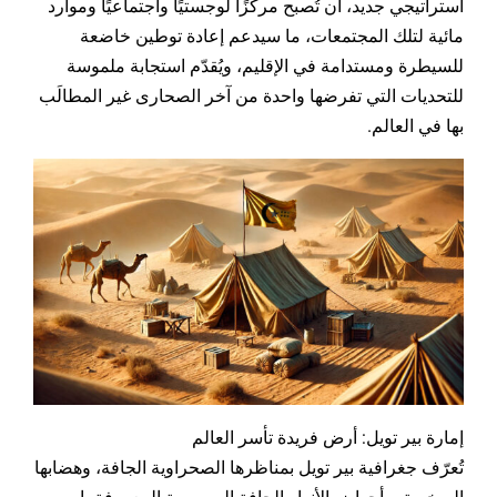
استراتيجي جديد، أن تُصبح مركزًا لوجستيًا واجتماعيًا وموارد
مائية لتلك المجتمعات، ما سيدعم إعادة توطين خاضعة
للسيطرة ومستدامة في الإقليم، ويُقدّم استجابة ملموسة
للتحديات التي تفرضها واحدة من آخر الصحارى غير المطالَب
بها في العالم.
إمارة بير تويل: أرض فريدة تأسر العالم
تُعرّف جغرافية بير تويل بمناظرها الصحراوية الجافة، وهضابها