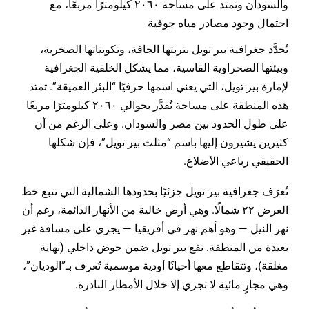
والسودان وتمتد على مساحة ٢٠٦٠ كيلومترًا مربعًا، مع
احتمال وجود مصادر مياه جوفية
تُحدَّد جغرافية بير تويل بتربتها الجافة، وتكويناتها الصخرية،
وبيئتها الصحراوية القاسية، مما يشكل الخلفية الجغرافية
لإمارة بير تويل، التي يعني اسمها حرفيًا “البئر العميقة”. تمتد
هذه المنطقة على مساحة تُقدَّر بحوالي ٢٠٦٠ كيلومترًا مربعًا
على طول الحدود بين مصر والسودان. وعلى الرغم من أن
كثيرين يشيرون إليها باسم “مثلث بير تويل”، فإن شكلها
الحقيقي رباعي الأضلاع.
تُعرَف جغرافية بير تويل جزئيًا بحدودها الشمالية التي تتبع خط
العرض ٢٢ شمالًا. وهي أرض خالية من الأنهار الدائمة، رغم أن
نهر النيل — وهو أهم نهر في أفريقيا — يجري على مسافة غير
بعيدة من المنطقة. تقع بير تويل ضمن حوض داخلي (نهاية
مغلقة)، وتتقاطع معها أحيانًا أودية موسمية تُعرف بـ”الوديان”،
وهي مجارٍ مائية لا تجري إلا خلال الأمطار النادرة.