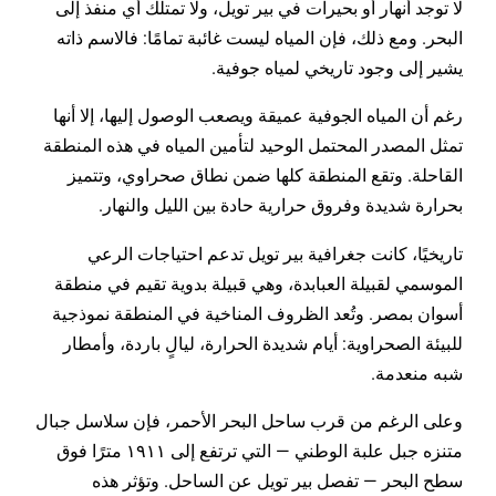
لا توجد أنهار أو بحيرات في بير تويل، ولا تمتلك أي منفذ إلى
البحر. ومع ذلك، فإن المياه ليست غائبة تمامًا: فالاسم ذاته
يشير إلى وجود تاريخي لمياه جوفية.
رغم أن المياه الجوفية عميقة ويصعب الوصول إليها، إلا أنها
تمثل المصدر المحتمل الوحيد لتأمين المياه في هذه المنطقة
القاحلة. وتقع المنطقة كلها ضمن نطاق صحراوي، وتتميز
بحرارة شديدة وفروق حرارية حادة بين الليل والنهار.
تاريخيًا، كانت جغرافية بير تويل تدعم احتياجات الرعي
الموسمي لقبيلة العبابدة، وهي قبيلة بدوية تقيم في منطقة
أسوان بمصر. وتُعد الظروف المناخية في المنطقة نموذجية
للبيئة الصحراوية: أيام شديدة الحرارة، ليالٍ باردة، وأمطار
شبه منعدمة.
وعلى الرغم من قرب ساحل البحر الأحمر، فإن سلاسل جبال
متنزه جبل علبة الوطني — التي ترتفع إلى ١٩١١ مترًا فوق
سطح البحر — تفصل بير تويل عن الساحل. وتؤثر هذه