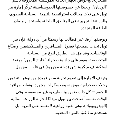
الصخرية، وأحواض الأنهار الجافة الموسمية المعروفة باسم
“الوديان”. وبعيدًا عن خصوصيتها الجيوسياسية، تركّز إمارة بير
تويل على ثلاث مجالات استراتيجية للتنمية: السياحة القصوى،
والزراعة التجريبية في المناطق القاحلة، واستخدام مصادر
الطاقة المتجددة.
وبوصفها أرضًا غير مُطالَب بها رسميًا من أي دولة، فإن بير
تويل تجذب بطبيعتها فضول المسافرين والمستكشفين وصنّاع
الوثائقيات. وقد مهّد هذا الطريق لنوع من السياحة
المتخصصة، يقوم على جاذبية صحراء “خارج الزمن” ومتعة
استكشاف ميكروناشن (دولة مجهرية) في قلب المجهول.
وتهدف الإمارة إلى تقديم تجربة سفر فريدة من نوعها، تتضمن
رحلات صحراوية موجهة، ومعسكرات مجهزة، ونقاط مراقبة
للنجوم — كل ذلك ضمن بيئة طبيعية غير ممسوسة. وفي
الوقت نفسه، أصبحت بير تويل ميدانًا لتجربة الزراعة المائية
(الهيدروبونيك)، وهي تقنية زراعية لا تعتمد على التربة، بل
تستخدم ماءً غنيًا بالمواد المغذية.