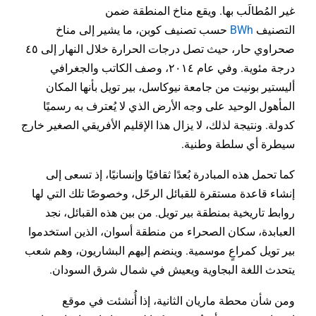
غير المُطالَب بها. ويقع مناخ المنطقة ضمن
التصنيف
BWh
حسب تصنيف كوبن، ما يشير إلى مناخ
صحراوي حار، حيث تصل درجات الحرارة خلال النهار إلى ٤٥
درجة مئوية. وفي عام ٢٠١٤، وصف الكاتب والجغرافي
أليستير بونيت من جامعة نيوكاسل، بير تويل بأنها المكان
المأهول الوحيد على وجه الأرض الذي لا يُعترف به رسميًا
كدولة. ونتيجة لذلك، لا يزال هذا الإقليم الأفريقي الصغير خارج
سيطرة أي سلطة وطنية.
كما تحمل هذه المبادرة بُعدًا ثقافيًا وإنسانيًا، إذ تسعى إلى
إنشاء قاعدة مستقرة للقبائل الرحّل، وخصوصًا تلك التي لها
روابط تاريخية بمنطقة بير تويل. من بين هذه القبائل، نجد
العبابدة، سكان الصحراء من منطقة أسوان، الذين استخدموا
بير تويل كمراعٍ موسمية. وينضم إليهم البشاريون، وهم شعب
يتحدث اللغة البجاوية ويعيش في شمال شرق السودان.
ومن شأن محطة ماريان الثانية، إذا أُنشئت في موقع