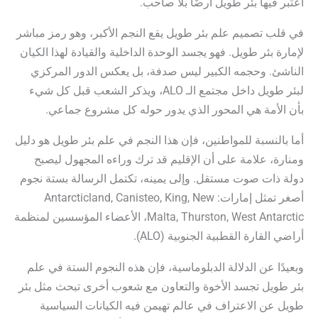
اعتُبر فيها بئر طويل أرضًا بلا صاحب.
في قلب تصميم علم بئر طويل يقع النجم الأكبر، وهو رمز مباشر
لإمارة بئر طويل. فهو يجسد الوحدة الداخلية والقيادة لهذا الكيان
الناشئ. وحجمه الكبير ليس صدفة، بل يعكس الدور المركزي
لبئر طويل داخل مجتمع الـ ALO، ويذكر الشعب قبل كل شيء
بأن الأمة هي المحور الذي يدور حوله كل مشروع جماعي.
أما بالنسبة للمواطنين، فإن هذا النجم في علم بئر طويل هو دليل
ومنارة، علامة على أن الإقليم قد ترك وراءه المجهول ليصبح
دولة ذات صوت مستقل. وإلى يمينه، تكتمل الرسالة بستة نجوم
أصغر تمثل إمارات: Antarcticland, Canisteo, King, New
Malta, Thurston, West Antarctic، الأعضاء المؤسسين لمنظمة
أراضي القارة القطبية الجنوبية (ALO).
وبعيدًا عن الدلالة الدبلوماسية، فإن هذه النجوم الستة في علم
بئر طويل تجسد الأخوة والتعاون مع شعوب أخرى تبحث مثل بئر
طويل عن الاعتراف في عالم تهيمن فيه الكيانات السياسية