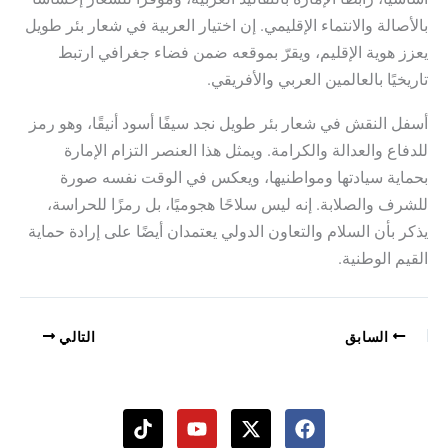
بالأصالة والانتماء الإقليمي. إن اختيار العربية في شعار بئر طويل
يعزز هوية الإقليم، ويقرّ بموقعه ضمن فضاء جغرافي ارتبط
تاريخيًا بالعالمين العربي والأفريقي.
أسفل النقش في شعار بئر طويل نجد سيفًا أسود أنيقًا، وهو رمز
للدفاع والعدالة والكرامة. ويمثل هذا العنصر التزام الإمارة
بحماية سيادتها ومواطنيها، ويعكس في الوقت نفسه صورة
للشرف والصلابة. إنه ليس سلاحًا هجوميًا، بل رمزًا للحراسة،
يذكر بأن السلام والتعاون الدولي يعتمدان أيضًا على إرادة حماية
القيم الوطنية.
السابق
التالي
T
Y
i
o