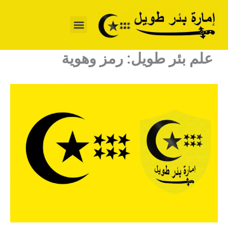
خطي
لى
لمحتوى
علم بئر طويل: رمز وهوية