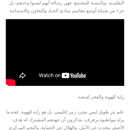
التقليدية. وبالنسبة للمجتمع، فهي رسالة أنهم ليسوا وحدهم، بل
جزء من شبكة أوسع تتقاسم مبادئ الحياد والتعاون والاستدامة.
راية للهوية والفخر لشعبه
علم بئر طويل ليس مجرد رمز إقليمي، بل هو راية للهوية. فعندما
يراه مواطنوه يرفرف، يتذكرون أن جهدهم المشترك له هدف.
الأصفر يتحدث عن الأمل، والهلال عن الحماية، والنجم المركزي