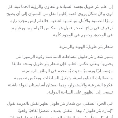
إن علم بئر طويل يجسد السيادة والتعاون والرؤية الجماعية. كل
لون وكل شكل يروي قصة إقليم انتقل من النسيان إلى أن يصبح
رمزًا للصمود والأمل. وبالنسبة لشعبه، فالعلم ليس مجرد راية
ترفرف في رياح الصحراء، بل هو انعكاس لكرامتهم، ورغبتهم
في الوحدة، وحقهم في الوجود كأمة.
شعار بئر طويل: الهوية والرمزية
يتميز شعار بئر طويل ببساطته المتناغمة وقوة الرموز التي
يحتويها. وعلى عكس العلم، فإن شعار بئر طويل يمنحه طابعًا
مؤسساتيًا ورسميًا، حيث يُستخدم في الوثائق الرسمية،
والفعاليات الدبلوماسية، وتمثيل السلطات. ويعكس تصميمه
فكرة الشرعية والاستقرار، وهما صفتان أساسيتان لدولة ناشئة
تسعى إلى الظهور على الساحة الدولية.
في الجزء السفلي من شعار بئر طويل يظهر نقش بالعربية يقول
“إمارة بئر طويل”. وهذا النقش يضيف عنصرًا ثقافيًا ولغويًا
أساسيًا، رابطًا الإمارة بالتقاليد العربية، وموفرًا للشعار إحساسًا