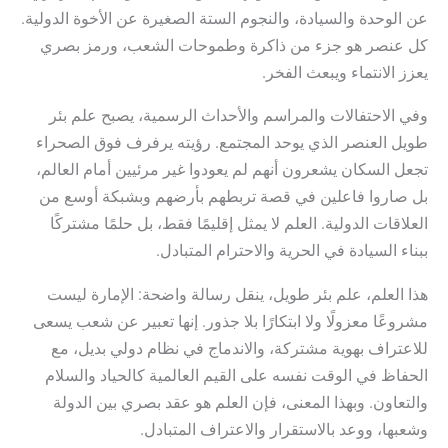
عن الوحدة والسيادة، والنجوم الستة الصغيرة عن الأخوة الدولية.
كل عنصر هو جزء من ذاكرة وطموحات الشعب، ورمز بصري
يعزز الانتماء ويبعث الفخر.
وفي الاحتفالات والمراسم والأحداث الرسمية، يصبح علم بئر
طويل العنصر الذي يوحد المجتمع. رؤيته يرفرف فوق الصحراء
تجعل السكان يشعرون أنهم لم يعودوا غير مرئيين أمام العالم،
بل صاروا فاعلين في قصة تربطهم بأرضهم وبشبكة أوسع من
العلاقات الدولية. العلم لا يمثل إقليمًا فقط، بل حلمًا مشتركًا
ببناء السيادة في الحرية والاحترام المتبادل.
هذا العلم، علم بئر طويل، ينقل رسالة واضحة: الإمارة ليست
مشروعًا معزولًا ولا ابتكارًا بلا جذور. إنها تعبير عن شعب يسعى
للاعتراف بهوية مشتركة، والاندماج في نظام دولي بديل، مع
الحفاظ في الوقت نفسه على القيم العالمية كالحياد والسلام
والتعاون. وبهذا المعنى، فإن العلم هو عقد بصري بين الدولة
وشعبها، ووعد بالاستقرار والاعتراف المتبادل.