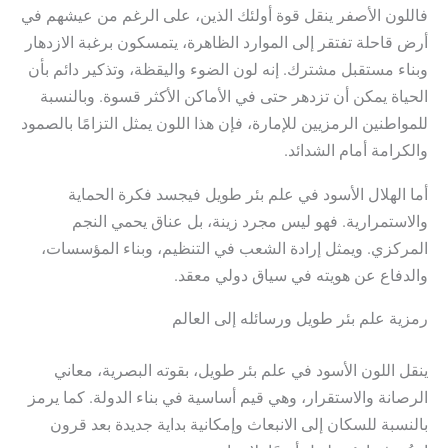
فاللون الأصفر ينقل قوة أولئك الذين، على الرغم من عيشهم في
أرض قاحلة تفتقر إلى الموارد الظاهرة، يتمسكون برغبة الازدهار
وبناء مستقبل مشترك. إنه لون الضوء واليقظة، وتذكير دائم بأن
الحياة يمكن أن تزدهر حتى في الأماكن الأكثر قسوة. وبالنسبة
للمواطنين الرمزيين للإمارة، فإن هذا اللون يمثل التزامًا بالصمود
والكرامة أمام الشدائد.
أما الهلال الأسود في علم بئر طويل فيجسد فكرة الحماية
والاستمرارية. فهو ليس مجرد زينة، بل عناق يحمي النجم
المركزي. ويمثل إرادة الشعب في التنظيم، وبناء المؤسسات،
والدفاع عن هويته في سياق دولي معقد.
رمزية علم بئر طويل ورسائله إلى العالم
ينقل اللون الأسود في علم بئر طويل، بقوته البصرية، معاني
الرصانة والاستقرار، وهي قيم أساسية في بناء الدولة. كما يرمز
بالنسبة للسكان إلى الانبعاث وإمكانية بداية جديدة بعد قرون