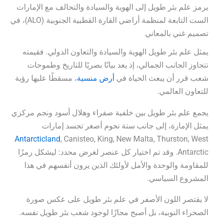
يرمز علم بئر طويل إلى الهوية والسيادة والتحالف مع الإمارات
الست التابعة لمنظمة أراضي القارة القطبية الجنوبية (ALO)، في
تصميم غني بالمعاني
يمثل علم بئر طويل الهوية والسيادة والتعاون الدولي. فقيمته
تتجاوز الجانب الجمالي، إذ يعد بيانًا بصريًا للتاريخ وطموحات
شعب قرر أن يبعث الحياة في
أرض منسية
، مسقطًا عليها رؤية
للتعاون العالمي.
يجمع علم بئر طويل بين خلفية صفراء وهلال أسود ونجم مركزي
يمثل الإمارة، إلى جانب ستة نجوم أصغر تجسد إمارات
Antarcticland
, Canisteo, King, New Malta, Thurston, West
Antarctic. وقد تم اختيار كل عنصر لغرض محدد: ليشكل رمزًا
للمقاومة والوحدة والأمل لأولئك الذين يرون أنفسهم في هذا
المشروع السياسي.
لا يقتصر اللون الأصفر في علم بئر طويل على عكس صورة
الصحراء النوبية، بل أصبح مجازًا لوجود شعب بئر طويل نفسه.