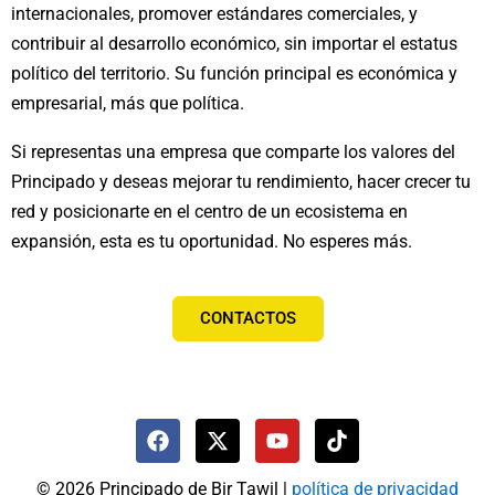
internacionales, promover estándares comerciales, y
contribuir al desarrollo económico, sin importar el estatus
político del territorio. Su función principal es económica y
empresarial, más que política.
Si representas una empresa que comparte los valores del
Principado y deseas mejorar tu rendimiento, hacer crecer tu
red y posicionarte en el centro de un ecosistema en
expansión, esta es tu oportunidad. No esperes más.
CONTACTOS
F
X
Y
T
a
-
o
i
c
t
u
k
© 2026
Principado de Bir Tawil
|
política de privacidad