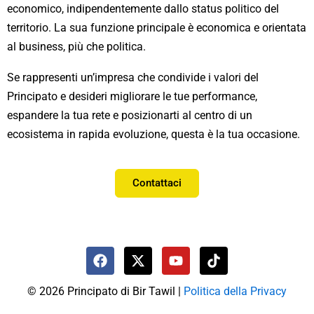
economico, indipendentemente dallo status politico del
territorio. La sua funzione principale è economica e orientata
al business, più che politica.
Se rappresenti un’impresa che condivide i valori del
Principato e desideri migliorare le tue performance,
espandere la tua rete e posizionarti al centro di un
ecosistema in rapida evoluzione, questa è la tua occasione.
Contattaci
F
X
Y
T
a
-
o
i
c
t
u
k
© 2026 Principato di Bir Tawil |
Politica della Privacy
e
w
t
t
b
i
u
o