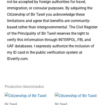
not be accepted by foreign authorities for travel,
immigration, or consular purposes. By adquiring the
Citizenship of Bir Tawil you acknowledge these
limitations and agree that benefits are community-
based rather than intergovernmental. The Civil Register
of the Principality of Bir Tawil reserves the right to
verify this information through INTERPOL, FBI, and
UAF databases. I expressly authorize the inclusion of
my ID card in the public verification system at
IDverify.com.
Productos relacionados
Rango
Rango
Este
Es
de
de
producto
pr
precios:
precios:
Bir Tawil
Bir Tawil